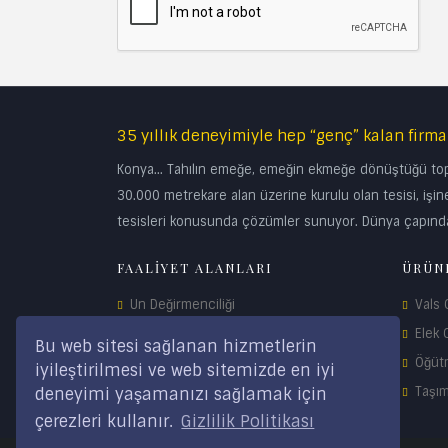
35 yıllık deneyimiyle hep “genç” kalan firma
Konya… Tahılın emeğe, emeğin ekmeğe dönüştüğü topra
30.000 metrekare alan üzerine kurulu olan tesisi, işine
tesisleri konusunda çözümler sunuyor. Dünya çapında
FAALİYET ALANLARI
ÜRÜN
Un Değirmenciliği
Vals
Mısır Değirmenciliği
Elek 
Bu web sitesi sağlanan hizmetlerin
Yem Teknolojisi
Öğüt
iyileştirilmesi ve web sitemizde en iyi
Depolama Sistemleri
Taşı
deneyimi yaşamanızı sağlamak için
çerezleri kullanır.
Gizlilik Politikası
Yedek Parça