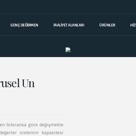
GENÇ DEĞIRMEN
FAALİYET ALANLARI
ÜRÜNLER
Hİ
rusel Un
enen toleransa göre değişmekle
 değerler sistemin kapasitesi