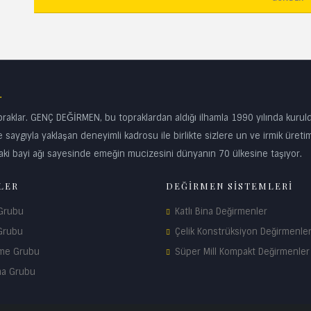
.
klar. GENÇ DEĞİRMEN, bu topraklardan aldığı ilhamla 1990 yılında kurul
 saygıyla yaklaşan deneyimli kadrosu ile birlikte sizlere un ve irmik üreti
ki bayi ağı sayesinde emeğin mucizesini dünyanın 70 ülkesine taşıyor.
LER
DEĞİRMEN SİSTEMLERİ
 Grubu
Katlı Bina Değirmenler
Grubu
Çelik Konstrüksiyon Değirmenle
me Grubu
Süper Mill Kompakt Değirmenler
ma Grubu