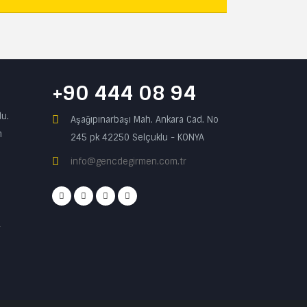
+90 444 08 94
du.
Aşağıpınarbaşı Mah. Ankara Cad. No
m
245 pk 42250 Selçuklu - KONYA
info@gencdegirmen.com.tr
r