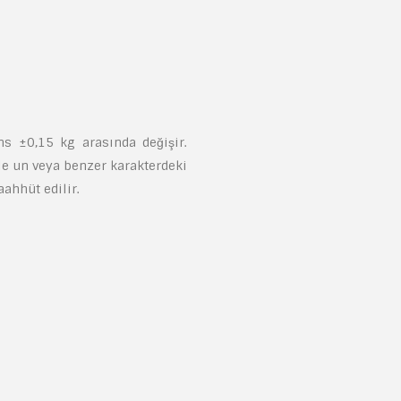
ns ±0,15 kg arasında değişir.
le un veya benzer karakterdeki
aahhüt edilir.