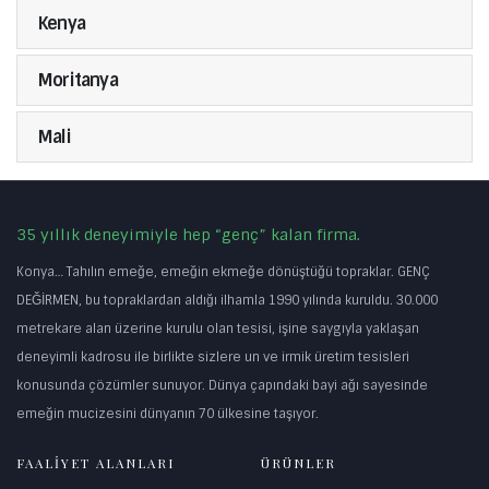
Kenya
Moritanya
Mali
35 yıllık deneyimiyle hep “genç” kalan firma.
Konya… Tahılın emeğe, emeğin ekmeğe dönüştüğü topraklar. GENÇ
DEĞİRMEN, bu topraklardan aldığı ilhamla 1990 yılında kuruldu. 30.000
metrekare alan üzerine kurulu olan tesisi, işine saygıyla yaklaşan
deneyimli kadrosu ile birlikte sizlere un ve irmik üretim tesisleri
konusunda çözümler sunuyor. Dünya çapındaki bayi ağı sayesinde
emeğin mucizesini dünyanın 70 ülkesine taşıyor.
FAALİYET ALANLARI
ÜRÜNLER