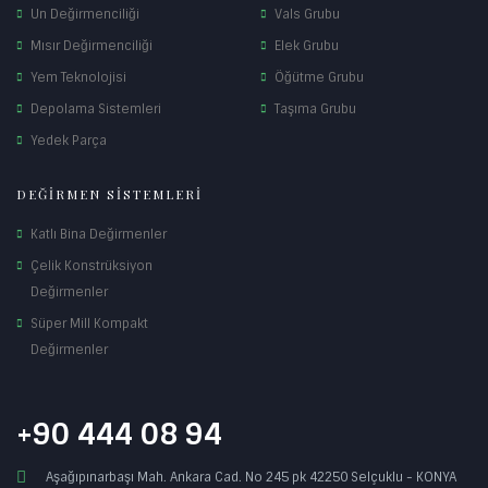
Un Değirmenciliği
Vals Grubu
Mısır Değirmenciliği
Elek Grubu
Yem Teknolojisi
Öğütme Grubu
Depolama Sistemleri
Taşıma Grubu
Yedek Parça
DEĞİRMEN SİSTEMLERİ
Katlı Bina Değirmenler
Çelik Konstrüksiyon
Değirmenler
Süper Mill Kompakt
Değirmenler
+90 444 08 94
Aşağıpınarbaşı Mah. Ankara Cad. No 245 pk 42250 Selçuklu - KONYA