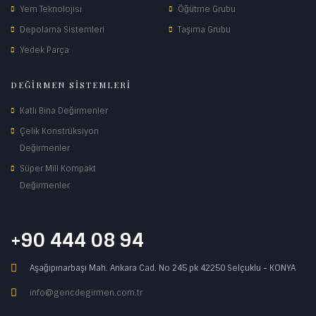
Yem Teknolojisi
Öğütme Grubu
Depolama Sistemleri
Taşıma Grubu
Yedek Parça
DEĞİRMEN SİSTEMLERİ
Katlı Bina Değirmenler
Çelik Konstrüksiyon
Değirmenler
Süper Mill Kompakt
Değirmenler
+90 444 08 94
Aşağıpınarbaşı Mah. Ankara Cad. No 245 pk 42250 Selçuklu - KONYA
info@gencdegirmen.com.tr