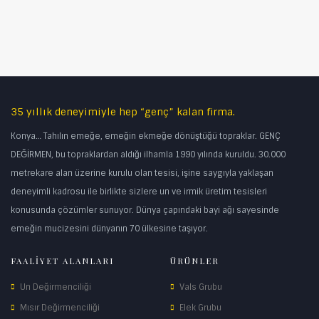
35 yıllık deneyimiyle hep “genç” kalan firma.
Konya… Tahılın emeğe, emeğin ekmeğe dönüştüğü topraklar. GENÇ
DEĞİRMEN, bu topraklardan aldığı ilhamla 1990 yılında kuruldu. 30.000
metrekare alan üzerine kurulu olan tesisi, işine saygıyla yaklaşan
deneyimli kadrosu ile birlikte sizlere un ve irmik üretim tesisleri
konusunda çözümler sunuyor. Dünya çapındaki bayi ağı sayesinde
emeğin mucizesini dünyanın 70 ülkesine taşıyor.
FAALİYET ALANLARI
ÜRÜNLER
Un Değirmenciliği
Vals Grubu
Mısır Değirmenciliği
Elek Grubu