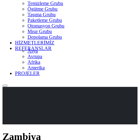
Temizleme Grubu
Ögütme Grubu
Taşıma Grubu
Paketleme Grubu
Otomasyon Grubu
Mısır Grubu
Depolama Grubu
HİZMETLERİMİZ
REFERANSLAR
Asya
Avrupa
Afrika
Amerika
PROJELER
Zambiya