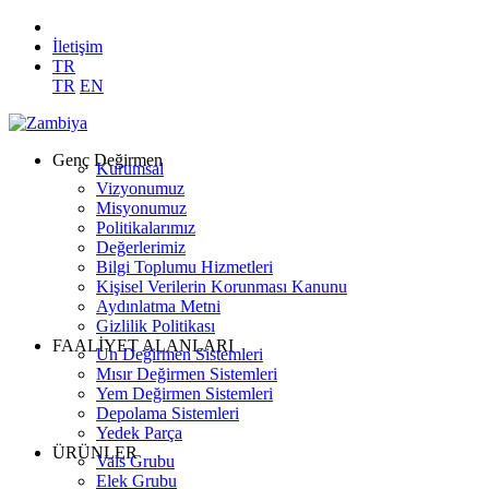
İletişim
TR
TR
EN
Genç Değirmen
Kurumsal
Vizyonumuz
Misyonumuz
Politikalarımız
Değerlerimiz
Bilgi Toplumu Hizmetleri
Kişisel Verilerin Korunması Kanunu
Aydınlatma Metni
Gizlilik Politikası
FAALİYET ALANLARI
Un Değirmen Sistemleri
Mısır Değirmen Sistemleri
Yem Değirmen Sistemleri
Depolama Sistemleri
Yedek Parça
ÜRÜNLER
Vals Grubu
Elek Grubu