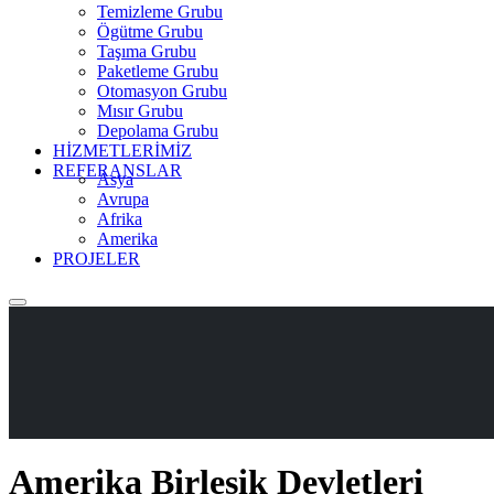
Temizleme Grubu
Ögütme Grubu
Taşıma Grubu
Paketleme Grubu
Otomasyon Grubu
Mısır Grubu
Depolama Grubu
HİZMETLERİMİZ
REFERANSLAR
Asya
Avrupa
Afrika
Amerika
PROJELER
Amerika Birleşik Devletleri