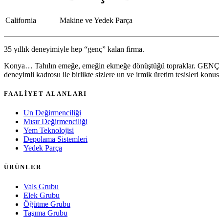
California
Makine ve Yedek Parça
35 yıllık deneyimiyle hep “genç” kalan firma.
Konya… Tahılın emeğe, emeğin ekmeğe dönüştüğü topraklar. GENÇ DEĞ
deneyimli kadrosu ile birlikte sizlere un ve irmik üretim tesisleri k
FAALİYET ALANLARI
Un Değirmenciliği
Mısır Değirmenciliği
Yem Teknolojisi
Depolama Sistemleri
Yedek Parça
ÜRÜNLER
Vals Grubu
Elek Grubu
Öğütme Grubu
Taşıma Grubu