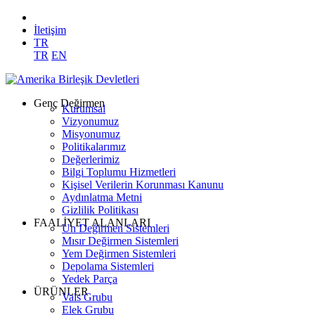
İletişim
TR
TR
EN
Genç Değirmen
Kurumsal
Vizyonumuz
Misyonumuz
Politikalarımız
Değerlerimiz
Bilgi Toplumu Hizmetleri
Kişisel Verilerin Korunması Kanunu
Aydınlatma Metni
Gizlilik Politikası
FAALİYET ALANLARI
Un Değirmen Sistemleri
Mısır Değirmen Sistemleri
Yem Değirmen Sistemleri
Depolama Sistemleri
Yedek Parça
ÜRÜNLER
Vals Grubu
Elek Grubu