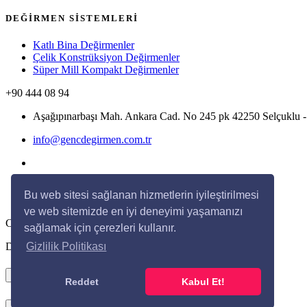
DEĞİRMEN SİSTEMLERİ
Katlı Bina Değirmenler
Çelik Konstrüksiyon Değirmenler
Süper Mill Kompakt Değirmenler
+90 444 08 94
Aşağıpınarbaşı Mah. Ankara Cad. No 245 pk 42250 Selçukl
info@gencdegirmen.com.tr
Bu web sitesi sağlanan hizmetlerin iyileştirilmesi
ve web sitemizde en iyi deneyimi yaşamanızı
Copyright © 2020 Genç Değirmen Tüm hakları saklıdır.
sağlamak için çerezleri kullanır.
Desing with
by
DivaynTasarım
Gizlilik Politikası
×
Reddet
Kabul Et!
Kapat