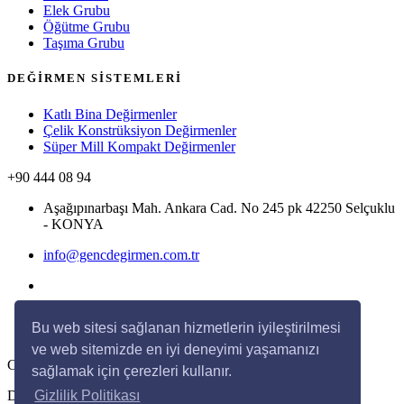
Elek Grubu
Öğütme Grubu
Taşıma Grubu
DEĞİRMEN SİSTEMLERİ
Katlı Bina Değirmenler
Çelik Konstrüksiyon Değirmenler
Süper Mill Kompakt Değirmenler
+90 444 08 94
Aşağıpınarbaşı Mah. Ankara Cad. No 245 pk 42250 Selçuklu
- KONYA
info@gencdegirmen.com.tr
Bu web sitesi sağlanan hizmetlerin iyileştirilmesi
ve web sitemizde en iyi deneyimi yaşamanızı
Copyright © 2020 Genç Değirmen Tüm hakları saklıdır.
sağlamak için çerezleri kullanır.
Desing with
by
DivaynTasarım
Gizlilik Politikası