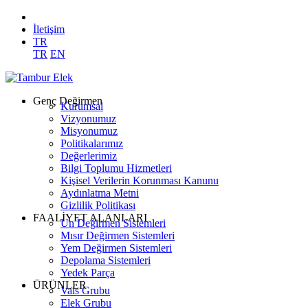
İletişim
TR
TR
EN
Genç Değirmen
Kurumsal
Vizyonumuz
Misyonumuz
Politikalarımız
Değerlerimiz
Bilgi Toplumu Hizmetleri
Kişisel Verilerin Korunması Kanunu
Aydınlatma Metni
Gizlilik Politikası
FAALİYET ALANLARI
Un Değirmen Sistemleri
Mısır Değirmen Sistemleri
Yem Değirmen Sistemleri
Depolama Sistemleri
Yedek Parça
ÜRÜNLER
Vals Grubu
Elek Grubu