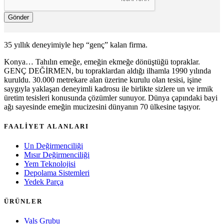
Gönder
35 yıllık deneyimiyle hep “genç” kalan firma.
Konya… Tahılın emeğe, emeğin ekmeğe dönüştüğü topraklar.
GENÇ DEĞİRMEN, bu topraklardan aldığı ilhamla 1990 yılında
kuruldu. 30.000 metrekare alan üzerine kurulu olan tesisi, işine
saygıyla yaklaşan deneyimli kadrosu ile birlikte sizlere un ve irmik
üretim tesisleri konusunda çözümler sunuyor. Dünya çapındaki bayi
ağı sayesinde emeğin mucizesini dünyanın 70 ülkesine taşıyor.
FAALİYET ALANLARI
Un Değirmenciliği
Mısır Değirmenciliği
Yem Teknolojisi
Depolama Sistemleri
Yedek Parça
ÜRÜNLER
Vals Grubu