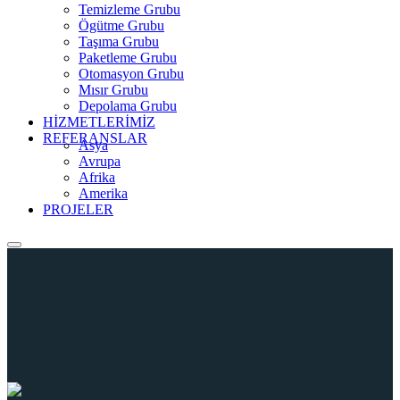
Temizleme Grubu
Ögütme Grubu
Taşıma Grubu
Paketleme Grubu
Otomasyon Grubu
Mısır Grubu
Depolama Grubu
HİZMETLERİMİZ
REFERANSLAR
Asya
Avrupa
Afrika
Amerika
PROJELER