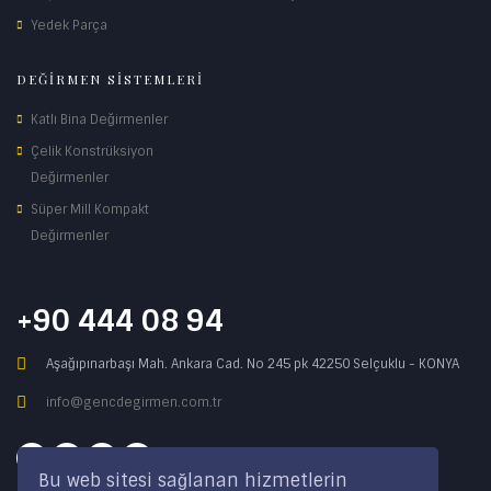
Yedek Parça
DEĞİRMEN SİSTEMLERİ
Katlı Bina Değirmenler
Çelik Konstrüksiyon
Değirmenler
Süper Mill Kompakt
Değirmenler
+90 444 08 94
Aşağıpınarbaşı Mah. Ankara Cad. No 245 pk 42250 Selçuklu - KONYA
info@gencdegirmen.com.tr
Bu web sitesi sağlanan hizmetlerin