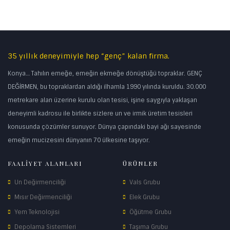
35 yıllık deneyimiyle hep “genç” kalan firma.
Konya… Tahılın emeğe, emeğin ekmeğe dönüştüğü topraklar. GENÇ
DEĞİRMEN, bu topraklardan aldığı ilhamla 1990 yılında kuruldu. 30.000
metrekare alan üzerine kurulu olan tesisi, işine saygıyla yaklaşan
deneyimli kadrosu ile birlikte sizlere un ve irmik üretim tesisleri
konusunda çözümler sunuyor. Dünya çapındaki bayi ağı sayesinde
emeğin mucizesini dünyanın 70 ülkesine taşıyor.
FAALİYET ALANLARI
ÜRÜNLER
Un Değirmenciliği
Vals Grubu
Mısır Değirmenciliği
Elek Grubu
Yem Teknolojisi
Öğütme Grubu
Depolama Sistemleri
Taşıma Grubu