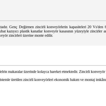
ktadır. Genç Değirmen zincirli konveyörlerin kapasiteleri 20 Vs'den 
bubat kazıyıcı plastik kanatlar konveyör kasasının yüzeyiyle zincirler a
yör zincirleri üzerine monte edilir.
 delrin makaralar üzerinde kolayca hareket etmektedir. Zincirli konveyör di
istemle üretilen zincirli konveyörleri ekonomik bakım ve montaj imkânı