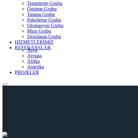
Temizleme Grubu
Ögütme Grubu
Taşıma Grubu
Paketleme Grubu
Otomasyon Grubu
Mısır Grubu
Depolama Grubu
HİZMETLERİMİZ
REFERANSLAR
Asya
Avrupa
Afrika
Amerika
PROJELER