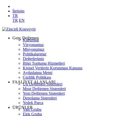
İletişim
TR
TR
EN
Genç Değirmen
Kurumsal
Vizyonumuz
Misyonumuz
Politikalarımız
Değerlerimiz
Bilgi Toplumu Hizmetleri
Kişisel Verilerin Korunması Kanunu
Aydınlatma Metni
Gizlilik Politikası
FAALİYET ALANLARI
Un Değirmen Sistemleri
Mısır Değirmen Sistemleri
Yem Değirmen Sistemleri
Depolama Sistemleri
Yedek Parça
ÜRÜNLER
Vals Grubu
Elek Grubu