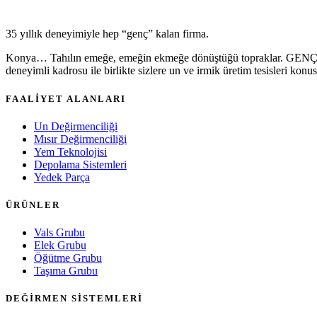
35 yıllık deneyimiyle hep “genç” kalan firma.
Konya… Tahılın emeğe, emeğin ekmeğe dönüştüğü topraklar. GENÇ DEĞ
deneyimli kadrosu ile birlikte sizlere un ve irmik üretim tesisleri k
FAALİYET ALANLARI
Un Değirmenciliği
Mısır Değirmenciliği
Yem Teknolojisi
Depolama Sistemleri
Yedek Parça
ÜRÜNLER
Vals Grubu
Elek Grubu
Öğütme Grubu
Taşıma Grubu
DEĞİRMEN SİSTEMLERİ