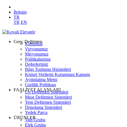
İletişim
TR
TR
EN
Genç Değirmen
Kurumsal
Vizyonumuz
Misyonumuz
Politikalarımız
Değerlerimiz
Bilgi Toplumu Hizmetleri
Kişisel Verilerin Korunması Kanunu
Aydınlatma Metni
Gizlilik Politikası
FAALİYET ALANLARI
Un Değirmen Sistemleri
Mısır Değirmen Sistemleri
Yem Değirmen Sistemleri
Depolama Sistemleri
Yedek Parça
ÜRÜNLER
Vals Grubu
Elek Grubu