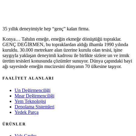
35 yıllık deneyimiyle hep “genç” kalan firma.
Konya… Tahılın emeğe, emeğin ekmeğe dönüştüğü topraklar.
GENÇ DEĞİRMEN, bu topraklardan aldığı ilhamla 1990 yılında
kuruldu. 30.000 metrekare alan üzerine kurulu olan tesisi, işine
saygıyla yaklaşan deneyimli kadrosu ile birlikte sizlere un ve irmik
üretim tesisleri konusunda çözümler sunuyor. Dünya çapındaki bayi
ağı sayesinde emeğin mucizesini dünyanın 70 ülkesine taşıyor.
FAALİYET ALANLARI
Un Değirmenciliği
Mısır Değirmenciliği
Yem Teknolojisi
Depolama Sistemleri
Yedek Parça
ÜRÜNLER
Vals Grubu