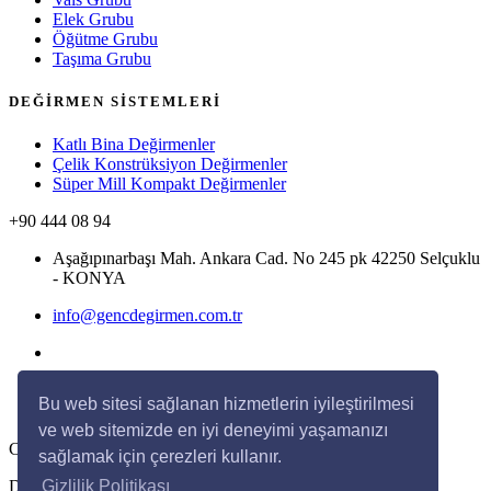
Elek Grubu
Öğütme Grubu
Taşıma Grubu
DEĞİRMEN SİSTEMLERİ
Katlı Bina Değirmenler
Çelik Konstrüksiyon Değirmenler
Süper Mill Kompakt Değirmenler
+90 444 08 94
Aşağıpınarbaşı Mah. Ankara Cad. No 245 pk 42250 Selçuklu
- KONYA
info@gencdegirmen.com.tr
Bu web sitesi sağlanan hizmetlerin iyileştirilmesi
ve web sitemizde en iyi deneyimi yaşamanızı
Copyright © 2020 Genç Değirmen Tüm hakları saklıdır.
sağlamak için çerezleri kullanır.
Gizlilik Politikası
Desing with
by
DivaynTasarım