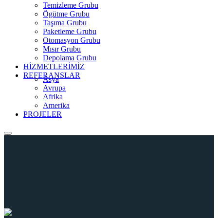
Temizleme Grubu
Ögütme Grubu
Taşıma Grubu
Paketleme Grubu
Otomasyon Grubu
Mısır Grubu
Depolama Grubu
HİZMETLERİMİZ
REFERANSLAR
Asya
Avrupa
Afrika
Amerika
PROJELER